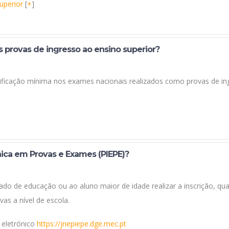
uperior
[
+
]
as provas de ingresso ao ensino superior?
sificação mínima nos exames nacionais realizados como provas de ing
ónica em Provas e Exames (PIEPE)?
do de educação ou ao aluno maior de idade realizar a inscrição, qua
vas a nível de escola.
 eletrónico
https://jnepiepe.dge.mec.pt