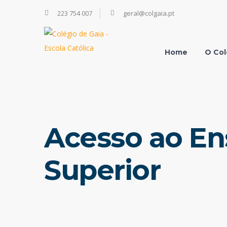
223 754 007
geral@colgaia.pt
Home
O Col
Acesso ao En
Superior