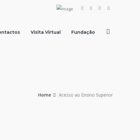
Facebook
Instagram
Youtube
LinkedIn
Profile
Profile
Profile
Profile
ontactos
Visita Virtual
Fundação
Home
Acesso ao Ensino Superior