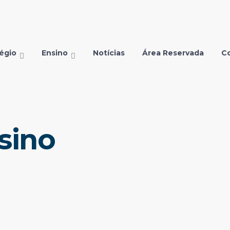
égio
Ensino
Notícias
Área Reservada
C
sino