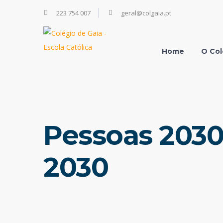
223 754 007
geral@colgaia.pt
Home
O Col
Pessoas 2030 
2030