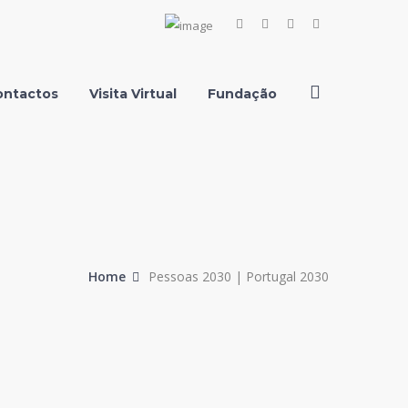
Facebook
Instagram
Youtube
LinkedIn
Profile
Profile
Profile
Profile
ontactos
Visita Virtual
Fundação
Home
Pessoas 2030 | Portugal 2030