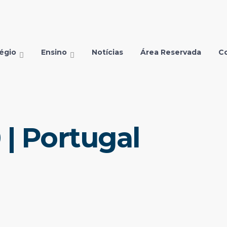
égio
Ensino
Notícias
Área Reservada
C
| Portugal