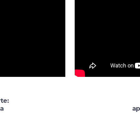
te:
ta
ap