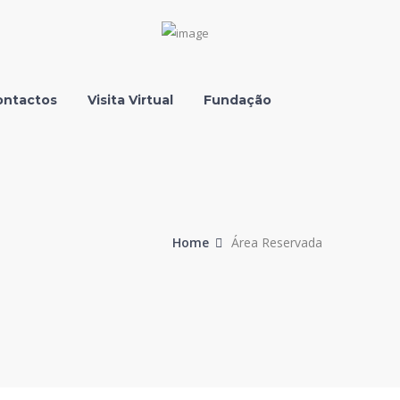
Facebook
Instagram
Youtube
LinkedIn
Profile
Profile
Profile
Profile
ontactos
Visita Virtual
Fundação
Home
Área Reservada