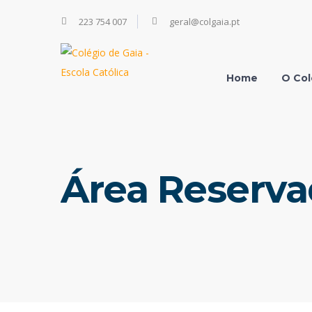
223 754 007
geral@colgaia.pt
Home
O Col
Área Reserv