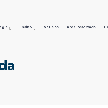
égio
Ensino
Notícias
Área Reservada
C
ada