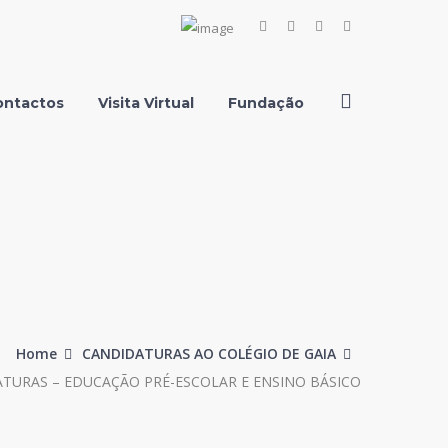
Facebook
Instagram
Youtube
LinkedIn
Profile
Profile
Profile
Profile
ontactos
Visita Virtual
Fundação
Home
CANDIDATURAS AO COLÉGIO DE GAIA
TURAS – EDUCAÇÃO PRÉ-ESCOLAR E ENSINO BÁSICO