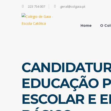
223 754 007
geral@colgaia.pt
Home
O Col
CANDIDATUR
EDUCAÇÃO P
ESCOLAR E E