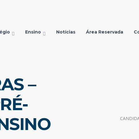
égio
Ensino
Notícias
Área Reservada
C
AS –
RÉ-
NSINO
CANDIDA