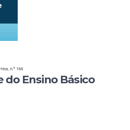
e
reia, n.° 166
e do Ensino Básico