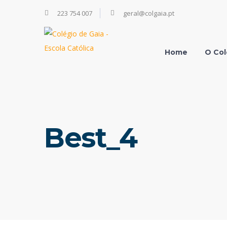
223 754 007
geral@colgaia.pt
Home
O Col
Best_4