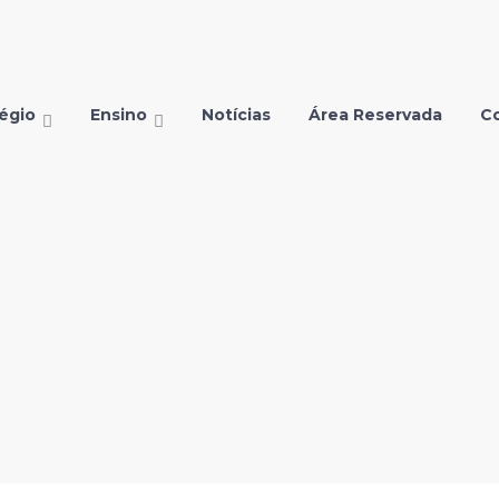
égio
Ensino
Notícias
Área Reservada
C