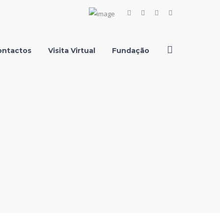
Facebook
Instagram
Youtube
LinkedIn
Profile
Profile
Profile
Profile
ontactos
Visita Virtual
Fundação