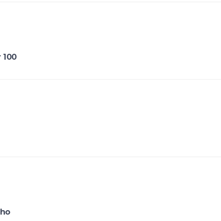
r 100
lho