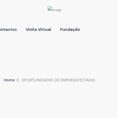
Facebook
Instagram
Youtube
LinkedIn
Profile
Profile
Profile
Profile
ontactos
Visita Virtual
Fundação
Home
OPORTUNIDADES DE EMPREGO/ESTÁGIO