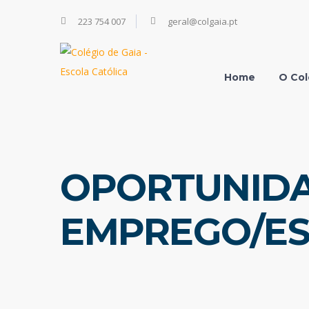
223 754 007
geral@colgaia.pt
Home
O Col
OPORTUNIDA
EMPREGO/ES