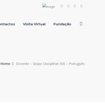
Facebook
Instagram
Youtube
LinkedIn
Profile
Profile
Profile
Profile
ontactos
Visita Virtual
Fundação
Home
Docente – Grupo Disciplinar 300 – Português