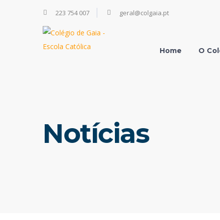
223 754 007
geral@colgaia.pt
Home
O Col
Notícias