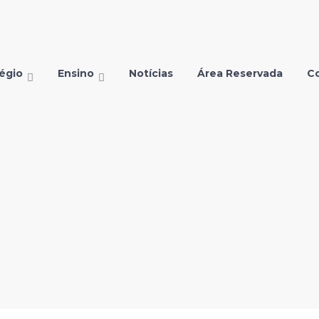
égio
Ensino
Notícias
Área Reservada
C