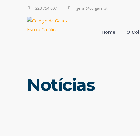
223 754 007
geral@colgaia.pt
Home
O Col
Notícias