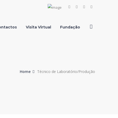
Facebook
Instagram
Youtube
LinkedIn
Profile
Profile
Profile
Profile
ontactos
Visita Virtual
Fundação
Home
Técnico de Laboratório/Produção