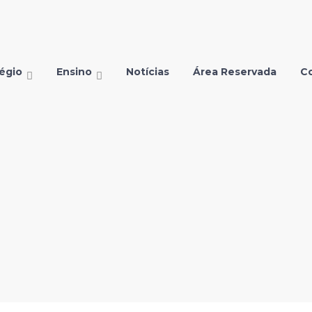
égio
Ensino
Notícias
Área Reservada
C