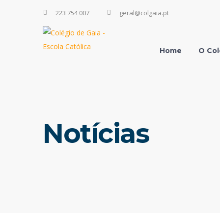
223 754 007
geral@colgaia.pt
Home
O Col
Notícias