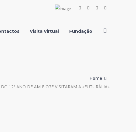
Facebook
Instagram
Youtube
LinkedIn
Profile
Profile
Profile
Profile
ontactos
Visita Virtual
Fundação
Home
DO 12º ANO DE AM E CGE VISITARAM A «FUTURÁLIA»