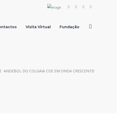
Facebook
Instagram
Youtube
LinkedIn
Profile
Profile
Profile
Profile
ontactos
Visita Virtual
Fundação
ANDEBOL DO COLGAIA CDE EM ONDA CRESCENTE!