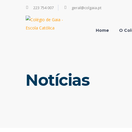
223 754 007
geral@colgaia.pt
Home
O Col
Notícias