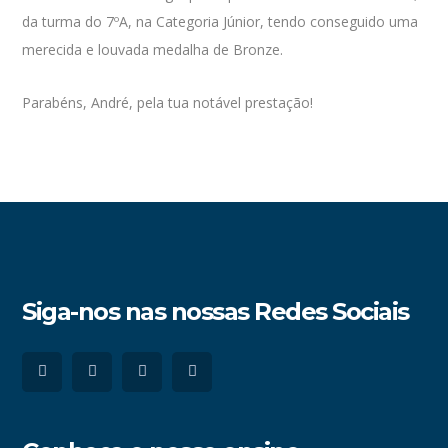
da turma do 7ºA, na Categoria Júnior, tendo conseguido uma
merecida e louvada medalha de Bronze.
Parabéns, André, pela tua notável prestação!
Siga-nos nas nossas Redes Sociais