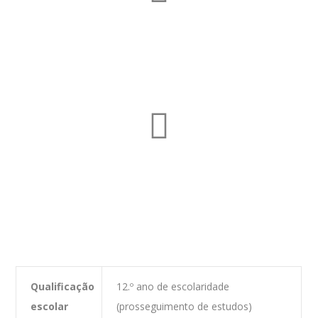
Candidaturas para
Alunos Externos
Formulário de Candidatura
Candidaturas para
Alunos Internos
Formulário de Candidatura
Qualificação
12.º ano de escolaridade
escolar
(prosseguimento de estudos)