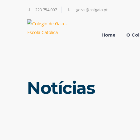
223 754 007
geral@colgaia.pt
Home
O Col
Notícias