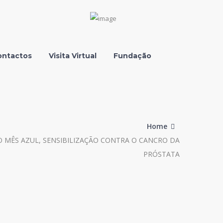
Facebook
Instagram
Youtube
LinkedIn
Profile
Profile
Profile
Profile
ontactos
Visita Virtual
Fundação
Home
O MÊS AZUL, SENSIBILIZAÇÃO CONTRA O CANCRO DA
PRÓSTATA