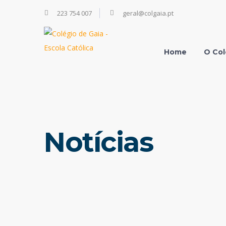
223 754 007
geral@colgaia.pt
Home
O Col
Notícias