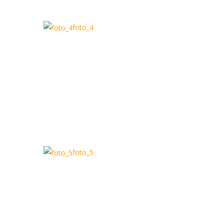
foto_4
foto_5