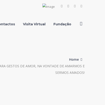
Facebook
Instagram
Youtube
LinkedIn
Profile
Profile
Profile
Profile
ontactos
Visita Virtual
Fundação
Home
ARA GESTOS DE AMOR, NA VONTADE DE AMARMOS E
SERMOS AMADOS!