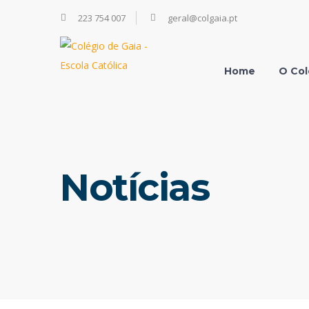
223 754 007
geral@colgaia.pt
Home
O Col
Notícias