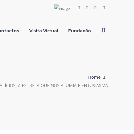
Facebook
Instagram
Youtube
LinkedIn
Profile
Profile
Profile
Profile
ontactos
Visita Virtual
Fundação
Home
ALÍCIOS, A ESTRELA QUE NOS ALUMIA E ENTUSIASMA