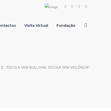
Facebook
Instagram
Youtube
LinkedIn
Profile
Profile
Profile
Profile
ontactos
Visita Virtual
Fundação
“ESCOLA SEM BULLYING. ESCOLA SEM VIOLÊNCIA”