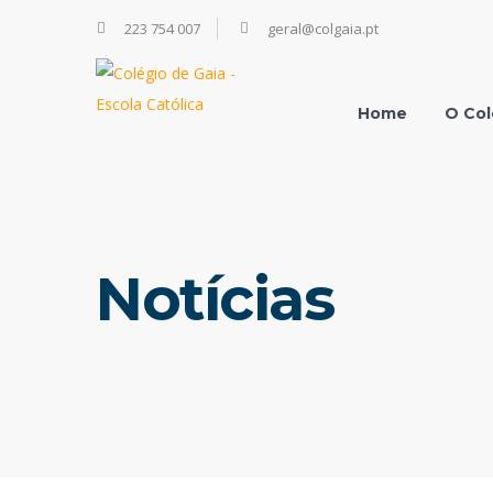
223 754 007
geral@colgaia.pt
Home
O Col
Notícias