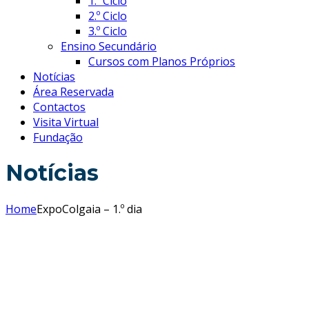
1.º Ciclo
2.º Ciclo
3.º Ciclo
Ensino Secundário
Cursos com Planos Próprios
Notícias
Área Reservada
Contactos
Visita Virtual
Fundação
Notícias
Home
ExpoColgaia – 1.º dia