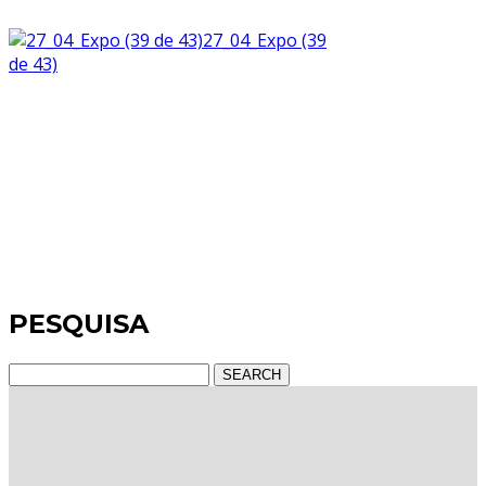
27_04_Expo (39
de 43)
PESQUISA
SEARCH