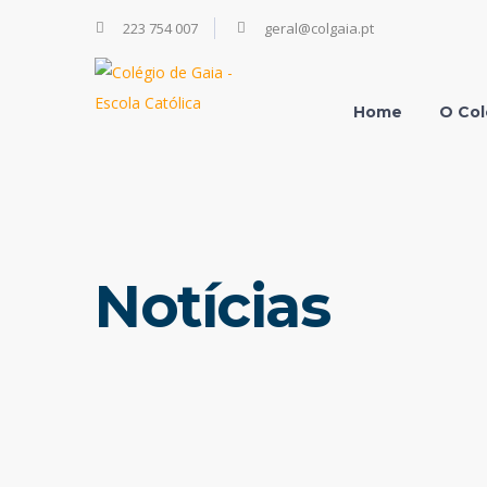
223 754 007
geral@colgaia.pt
Home
O Col
Notícias