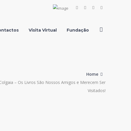
Facebook
Instagram
Youtube
LinkedIn
Profile
Profile
Profile
Profile
ontactos
Visita Virtual
Fundação
Home
o Colgaia – Os Livros São Nossos Amigos e Merecem Ser
Visitados!