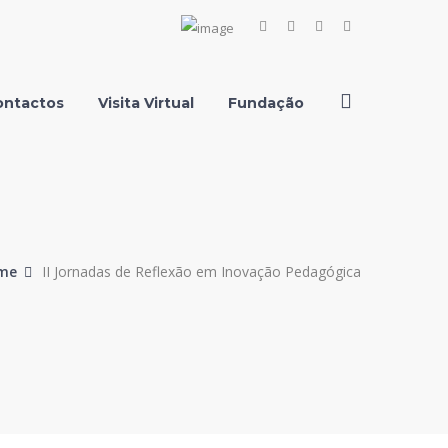
Facebook
Instagram
Youtube
LinkedIn
Profile
Profile
Profile
Profile
ontactos
Visita Virtual
Fundação
me
II Jornadas de Reflexão em Inovação Pedagógica