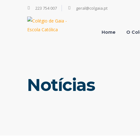
223 754 007
geral@colgaia.pt
Home
O Col
Notícias