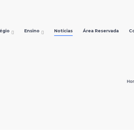
égio
Ensino
Notícias
Área Reservada
C
Ho