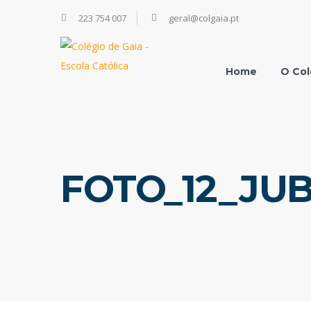
223 754 007
geral@colgaia.pt
Home
O Col
FOTO_12_JUB