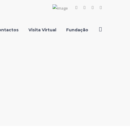
Facebook
Instagram
Youtube
LinkedIn
Profile
Profile
Profile
Profile
ontactos
Visita Virtual
Fundação