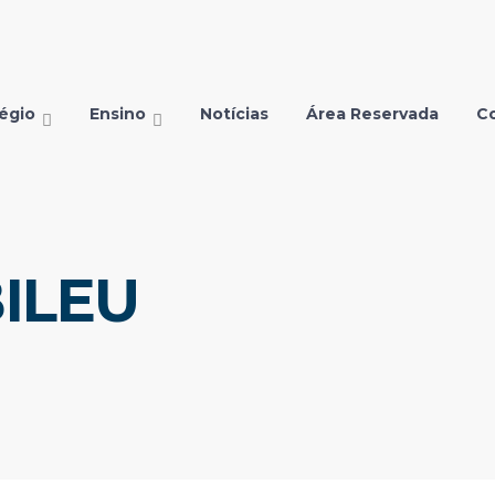
égio
Ensino
Notícias
Área Reservada
C
ILEU