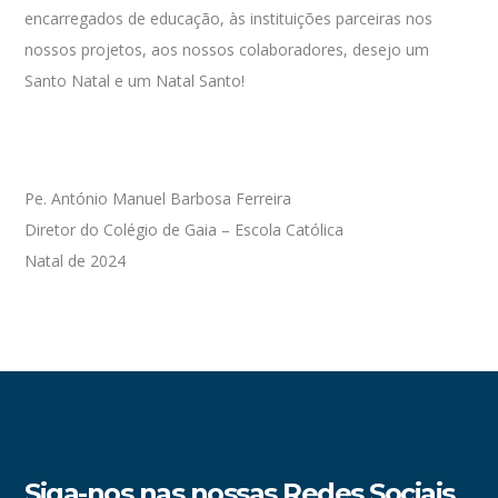
encarregados de educação, às instituições parceiras nos
nossos projetos, aos nossos colaboradores, desejo um
Santo Natal e um Natal Santo!
Pe. António Manuel Barbosa Ferreira
Diretor do Colégio de Gaia – Escola Católica
Natal de 2024
Siga-nos nas nossas Redes Sociais