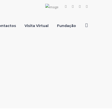
Facebook
Instagram
Youtube
LinkedIn
Profile
Profile
Profile
Profile
ontactos
Visita Virtual
Fundação