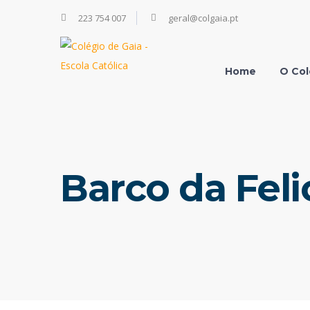
223 754 007
geral@colgaia.pt
Home
O Col
Barco da Feli