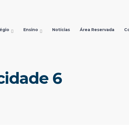
égio
Ensino
Notícias
Área Reservada
C
cidade 6