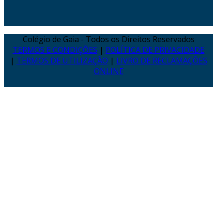
Colégio de Gaia - Todos os Direitos Reservados
TERMOS E CONDIÇÕES
|
POLÍTICA DE PRIVACIDADE
|
TERMOS DE UTILIZAÇÃO
|
LIVRO DE RECLAMAÇÕES
ONLINE