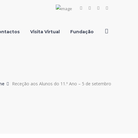
Facebook
Instagram
Youtube
LinkedIn
Profile
Profile
Profile
Profile
ontactos
Visita Virtual
Fundação
me
Receção aos Alunos do 11.º Ano – 5 de setembro