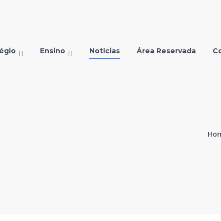
égio
Ensino
Notícias
Área Reservada
C
Ho