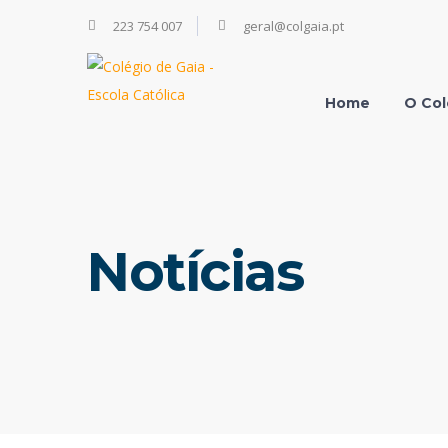
223 754 007
geral@colgaia.pt
Home
O Col
Notícias