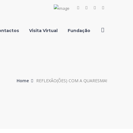
Facebook
Instagram
Youtube
LinkedIn
Profile
Profile
Profile
Profile
ontactos
Visita Virtual
Fundação
Home
REFLEXÃO(ÕES) COM A QUARESMA!