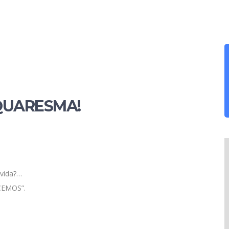
QUARESMA!
 vida?…
CEMOS”.