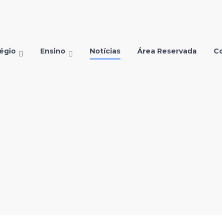
égio
Ensino
Notícias
Área Reservada
C