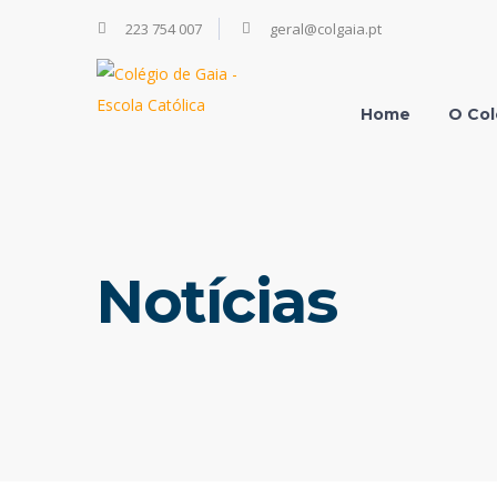
223 754 007
geral@colgaia.pt
Home
O Col
Notícias