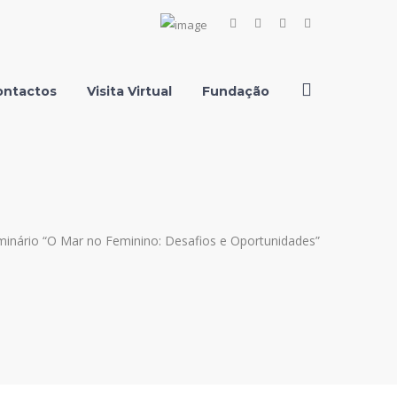
Facebook
Instagram
Youtube
LinkedIn
Profile
Profile
Profile
Profile
ontactos
Visita Virtual
Fundação
inário “O Mar no Feminino: Desafios e Oportunidades”