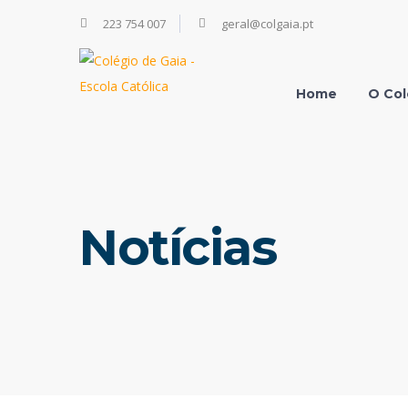
223 754 007
geral@colgaia.pt
Home
O Col
Notícias