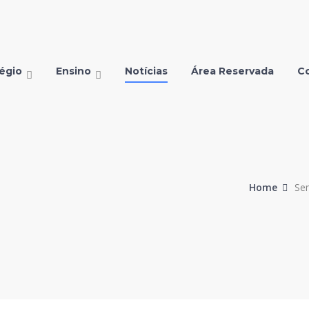
égio
Ensino
Notícias
Área Reservada
C
Home
Sem