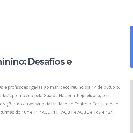
inino: Desafios e
ras e profissões ligadas ao mar, decorreu no dia 14 de outubro,
ades”, promovido pela Guarda Nacional Republicana, em
rações do aniversário da Unidade de Controlo Costeiro e de
 turmas do 10.º e 11.º AGD, 11.º AQB1 e AQB2 e TdS e 12.º