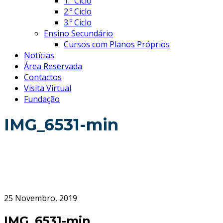
1.º Ciclo
2.º Ciclo
3.º Ciclo
Ensino Secundário
Cursos com Planos Próprios
Notícias
Área Reservada
Contactos
Visita Virtual
Fundação
IMG_6531-min
25 Novembro, 2019
IMG_6531-min