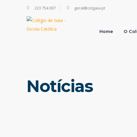
223 754 007
geral@colgaia.pt
Home
O Col
Notícias