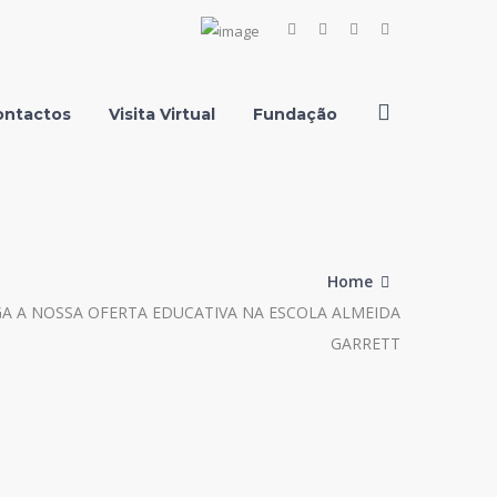
Facebook
Instagram
Youtube
LinkedIn
Profile
Profile
Profile
Profile
ontactos
Visita Virtual
Fundação
Home
GA A NOSSA OFERTA EDUCATIVA NA ESCOLA ALMEIDA
GARRETT