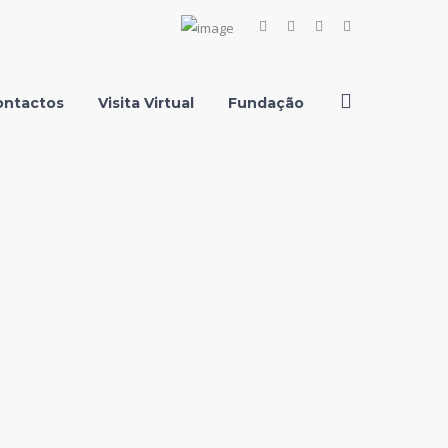
Facebook
Instagram
Youtube
LinkedIn
Profile
Profile
Profile
Profile
ontactos
Visita Virtual
Fundação