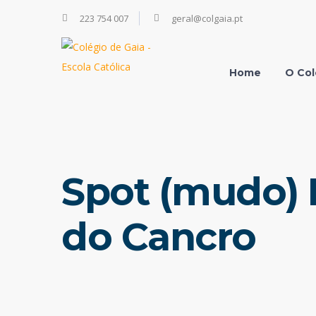
223 754 007
geral@colgaia.pt
Home
O Col
Spot (mudo) 
do Cancro