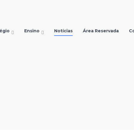
égio
Ensino
Notícias
Área Reservada
C