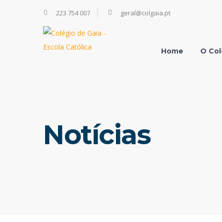
223 754 007
geral@colgaia.pt
Home
O Col
Notícias