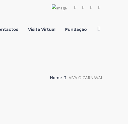
Facebook
Instagram
Youtube
LinkedIn
Profile
Profile
Profile
Profile
ontactos
Visita Virtual
Fundação
Home
VIVA O CARNAVAL