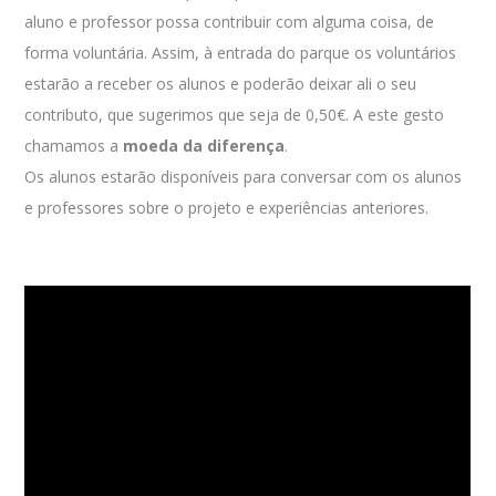
aluno e professor possa contribuir com alguma coisa, de
forma voluntária. Assim, à entrada do parque os voluntários
estarão a receber os alunos e poderão deixar ali o seu
contributo, que sugerimos que seja de 0,50€. A este gesto
chamamos a
moeda da diferença
.
Os alunos estarão disponíveis para conversar com os alunos
e professores sobre o projeto e experiências anteriores.