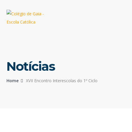
Notícias
Home
XVII Encontro Interescolas do 1º Ciclo