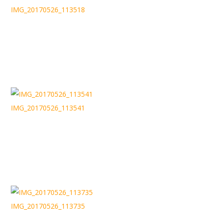
IMG_20170526_113518
IMG_20170526_113541
IMG_20170526_113735