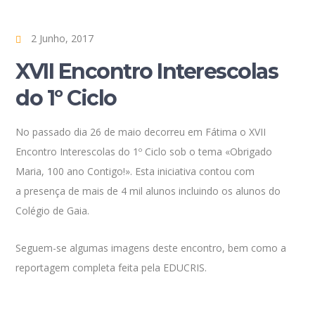
2 Junho, 2017
XVII Encontro Interescolas
do 1º Ciclo
No passado dia 26 de maio decorreu em Fátima o XVII
Encontro Interescolas do 1º Ciclo sob o tema «Obrigado
Maria, 100 ano Contigo!». Esta iniciativa contou com
a presença de mais de 4 mil alunos incluindo os alunos do
Colégio de Gaia.
Seguem-se algumas imagens deste encontro, bem como a
reportagem completa feita pela EDUCRIS.