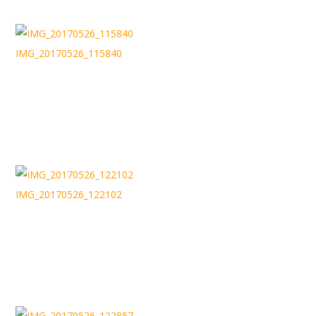
IMG_20170526_115840
IMG_20170526_122102