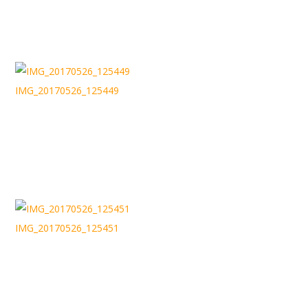
IMG_20170526_125449
IMG_20170526_125451