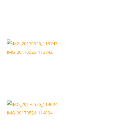
IMG_20170526_113742
IMG_20170526_114034